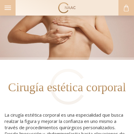
Toggle
navigation
Cirugía estética corporal
La cirugía estética corporal es una especialidad que busca
realzar la figura y mejorar la confianza en uno mismo a
ICA FACIAL
través de procedimientos quirúrgicos personalizados.
Desde liposucción y abdominoplastia hasta elevaciones de