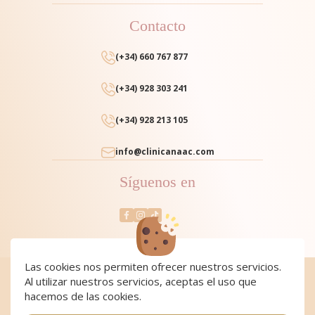
Contacto
(+34) 660 767 877
(+34) 928 303 241
(+34) 928 213 105
info@clinicanaac.com
Síguenos en
Las cookies nos permiten ofrecer nuestros servicios.
Al utilizar nuestros servicios, aceptas el uso que
Cookies
|
Cookies policy
|
Aviso Legal y Política de Privacidad
|
Condiciones de compra
hacemos de las cookies.
Copyright 2024 Clínica NAAC. All Rights Reserved