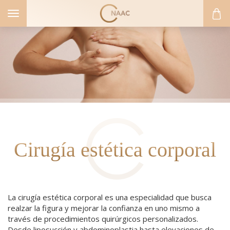
Toggle
navigation
Cirugía estética corporal
La cirugía estética corporal es una especialidad que busca
realzar la figura y mejorar la confianza en uno mismo a
ICA FACIAL
través de procedimientos quirúrgicos personalizados.
Desde liposucción y abdominoplastia hasta elevaciones de