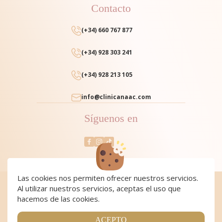
Contacto
(+34) 660 767 877
(+34) 928 303 241
(+34) 928 213 105
info@clinicanaac.com
Síguenos en
Las cookies nos permiten ofrecer nuestros servicios.
Al utilizar nuestros servicios, aceptas el uso que
Cookies
|
Cookies policy
|
Aviso Legal y Política de Privacidad
|
Condiciones de compra
hacemos de las cookies.
Copyright 2024 Clínica NAAC. All Rights Reserved
Página realizada por
Web Las Palmas
ACEPTO