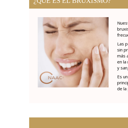
¿QUÉ ES EL BRUXISMO?
Nuest
bruxi
frecu
Las p
sin p
más a
en la
y san
Es un
princ
de la