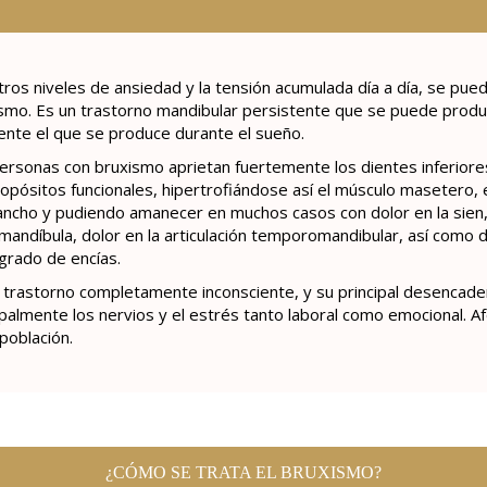
ros niveles de ansiedad y la tensión acumulada día a día, se pue
smo. Es un trastorno mandibular persistente que se puede produc
ente el que se produce durante el sueño.
ersonas con bruxismo aprietan fuertemente los dientes inferiores
ropósitos funcionales, hipertrofiándose así el músculo masetero
ncho y pudiendo amanecer en muchos casos con dolor en la sien, d
 mandíbula, dolor en la articulación temporomandibular, así como
grado de encías.
 trastorno completamente inconsciente, y su principal desencaden
ipalmente los nervios y el estrés tanto laboral como emocional.
 población.
¿CÓMO SE TRATA EL BRUXISMO?