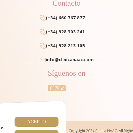
Contacto
(+34) 660 767 877
(+34) 928 303 241
(+34) 928 213 105
info@clinicanaac.com
Síguenos en
ACEPTO
tas
a de Privacidad
|
Condiciones de compra
Copyright 2024 Clínica NAAC. All Righ