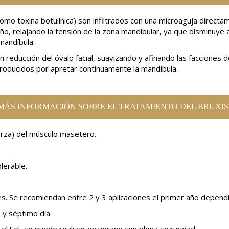
 toxina botulínica) son infiltrados con una microaguja directam
, relajando la tensión de la zona mandibular, ya que disminuye así
mandíbula.
n reducción del óvalo facial, suavizando y afinando las facciones 
roducidos por apretar continuamente la mandíbula.
MÁS INFORMACIÓN SOBRE EL TRATAMIENTO DEL BRUXI
uerza) del músculo masetero.
olerable.
s. Se recomiendan entre 2 y 3 aplicaciones el primer año depend
 y séptimo día.