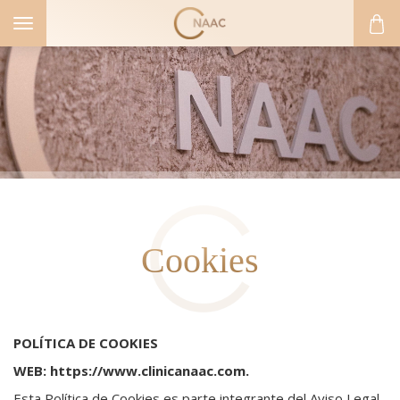
Toggle
navigation
Cookies
POLÍTICA DE COOKIES
WEB: https://www.clinicanaac.com.
Esta Política de Cookies es parte integrante del Aviso Legal