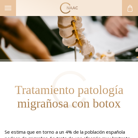
Toggle
navigation
Tratamiento patología
migrañosa con botox
Se estima que en torno a un 4% de la población española