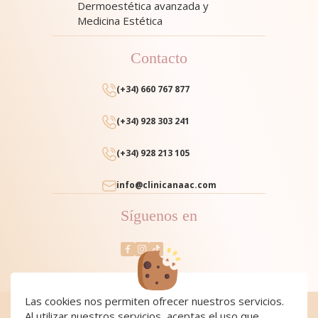
Dermoestética avanzada y
Medicina Estética
Contacto
(+34) 660 767 877
(+34) 928 303 241
(+34) 928 213 105
info@clinicanaac.com
Síguenos en
Las cookies nos permiten ofrecer nuestros servicios.
Al utilizar nuestros servicios, aceptas el uso que
Cookies
|
Cookies policy
|
Aviso Legal y Política de Privacidad
|