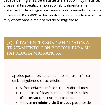
padece de migrañas. Se trata de una afección muy limitante.
El arsenal terapéutico empleado habitualmente en el
tratamiento de la migraña es muy amplio y variado. La toxina
botulínica (BOTOX®) se ha mostrado como una herramienta
muy eficaz para la mejora del dolor migrañoso.
IGESTIVA
¿QUÉ PACIENTES SON CANDIDATOS A
TRATAMIENTO CON BOTOX® PARA SU
 MIGRAÑOSA CON BOTOX
PATOLOGÍA MIGRAÑOSA?
Aquellos pacientes aquejados de migraña crónica
con las siguientes características:
Sufren cefaleas más de 10- 15 días al mes.
De estas cefaleas, al menos el 50% de los
días cursan con crisis migrañosas.
Y llevan un
mínimo de 3 meses
padeciendo