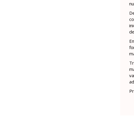
nu
De
co
in
de
En
fo
má
Tr
má
va
ad
Pr