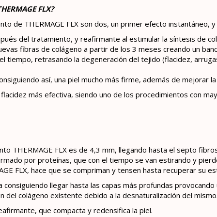
THERMAGE FLX?
nto de THERMAGE FLX son dos, un primer efecto instantáneo, y un
ués del tratamiento, y reafirmante al estimular la síntesis de col
uevas fibras de colágeno a partir de los 3 meses creando un ban
 tiempo, retrasando la degeneración del tejido (flacidez, arrugas,
onsiguiendo así, una piel mucho más firme, además de mejorar la ca
a flacidez más efectiva, siendo uno de los procedimientos con mayo
ento THERMAGE FLX es de 4,3 mm, llegando hasta el septo fibros
rmado por proteínas, que con el tiempo se van estirando y pierden
GE FLX, hace que se compriman y tensen hasta recuperar su estr
 consiguiendo llegar hasta las capas más profundas provocando un
ón del colágeno existente debido a la desnaturalización del mismo
eafirmante, que compacta y redensifica la piel.