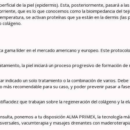
erficial de la piel (epidermis). Esta, posteriormente, pasará a l
 corriente, que es lo que conocemos como la bioimpedancia del tej
temperatura, se activan proteínas que ya están en la dermis (las 
o colágeno.
 gama líder en el mercado americano y europeo. Este protocolo 
atamiento, la piel iniciará un proceso progresivo de formación d
 indicado un solo tratamiento o la combinación de varios. Debe se
nto más recomendable para su caso, y poder prevenir pasar a fase
flacidez que trabajan sobre la regeneración del colágeno y la ela
consulta, ponemos a tu disposición ALMA PRIMEX, la tecnología m
ansversales, vacumterapia y masajes drenantes con maderoterapia