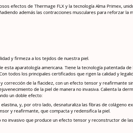
iosos efectos de Thermage FLX y la tecnología Alma Primex, unido
añadiendo además las contracciones musculares para reforzar la m
idad y firmeza a los tejidos de nuestra piel.
 esta aparatología americana. Tiene la tecnología patentada de l
n todos los principales certificados que rigen la calidad y legal
y corrección de la flacidez, con un efecto tensor y reafirmante si
 rejuvenecimiento de la piel de manera no invasiva. Calienta la d
ando un doble efecto:
y elastina, y, por otro lado, desnaturaliza las fibras de colágeno 
nsor y reafirmante, que compacta y redensifica la piel.
no invasivo que produce un efecto tensor y reconstructor de las