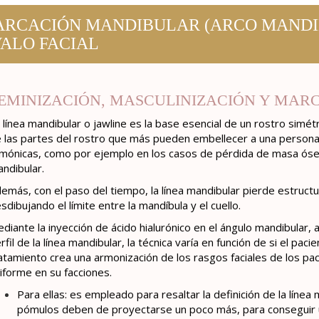
RCACIÓN MANDIBULAR (ARCO MANDIB
ALO FACIAL
EMINIZACIÓN, MASCULINIZACIÓN Y MAR
 línea mandibular o jawline es la base esencial de un rostro simé
 las partes del rostro que más pueden embellecer a una persona
mónicas, como por ejemplo en los casos de pérdida de masa ósea 
ndibular.
emás, con el paso del tiempo, la línea mandibular pierde estructur
sdibujando el límite entre la mandíbula y el cuello.
diante la inyección de ácido hialurónico en el ángulo mandibular,
rfil de la línea mandibular, la técnica varía en función de si el pa
atamiento crea una armonización de los rasgos faciales de los pa
iforme en su facciones.
Para ellas: es empleado para resaltar la definición de la líne
pómulos deben de proyectarse un poco más, para conseguir u