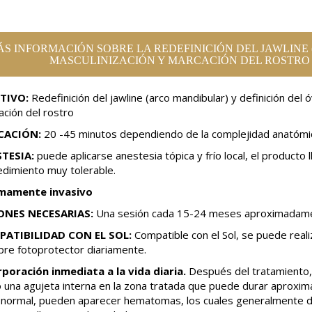
S INFORMACIÓN SOBRE LA REDEFINICIÓN DEL JAWLINE 
MASCULINIZACIÓN Y MARCACIÓN DEL ROSTRO
TIVO:
Redefinición del jawline (arco mandibular) y definición del ó
ación del rostro
CACIÓN:
20 -45 minutos dependiendo de la complejidad anatómic
TESIA:
puede aplicarse anestesia tópica y frío local, el producto l
edimiento muy tolerable.
mamente invasivo
ONES NECESARIAS:
Una sesión cada 15-24 meses aproximadam
ATIBILIDAD CON EL SOL:
Compatible con el Sol, se puede real
pre fotoprotector diariamente.
rporación inmediata a la vida diaria.
Después del tratamiento,
 una agujeta interna en la zona tratada que puede durar aprox
o normal, pueden aparecer hematomas, los cuales generalmente 