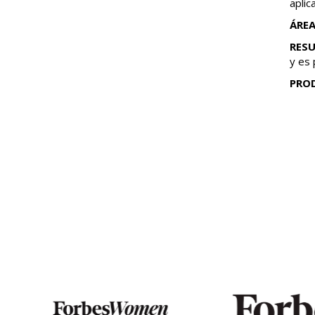
aplic
ÁREA
RES
y es 
PRO