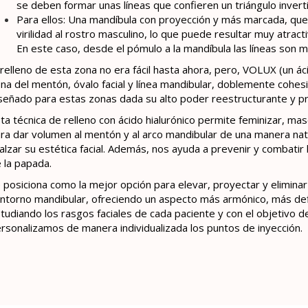
se deben formar unas líneas que confieren un triángulo invert
Para ellos: Una mandíbula con proyección y más marcada, que 
virilidad al rostro masculino, lo que puede resultar muy atract
En este caso, desde el pómulo a la mandíbula las líneas son m
 relleno de esta zona no era fácil hasta ahora, pero, VOLUX (un ác
na del mentón, óvalo facial y línea mandibular, doblemente cohesi
señado para estas zonas dada su alto poder reestructurante y pr
ta técnica de relleno con ácido hialurónico permite feminizar, mas
ra dar volumen al mentón y al arco mandibular de una manera natu
alzar su estética facial. Además, nos ayuda a prevenir y combatir 
 la papada.
 posiciona como la mejor opción para elevar, proyectar y eliminar 
ntorno mandibular, ofreciendo un aspecto más armónico, más defin
tudiando los rasgos faciales de cada paciente y con el objetivo d
rsonalizamos de manera individualizada los puntos de inyección.