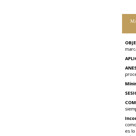
MÁ
OBJE
marc
APLI
ANES
proc
Míni
SESI
COMP
siem
Inco
como
es l