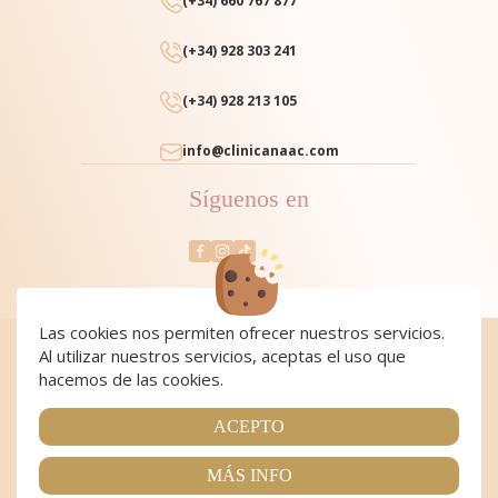
(+34) 660 767 877
(+34) 928 303 241
(+34) 928 213 105
info@clinicanaac.com
Síguenos en
Las cookies nos permiten ofrecer nuestros servicios.
Al utilizar nuestros servicios, aceptas el uso que
Cookies
|
Cookies policy
|
Aviso Legal y Política de Privacidad
|
Condiciones de compra
hacemos de las cookies.
Copyright 2024 Clínica NAAC. All Rights Reserved
Página realizada por
Web Las Palmas
ACEPTO
MÁS INFO