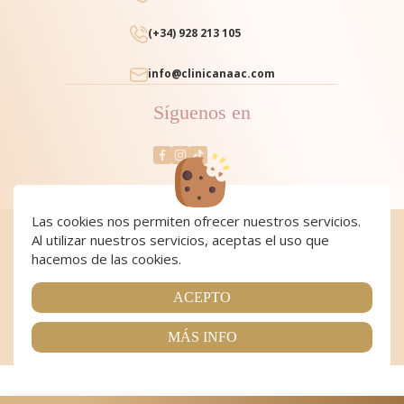
(+34) 928 213 105
info@clinicanaac.com
Síguenos en
Las cookies nos permiten ofrecer nuestros servicios.
Al utilizar nuestros servicios, aceptas el uso que
Cookies
|
Cookies policy
|
Aviso Legal y Política de Privacidad
|
Condiciones de compra
hacemos de las cookies.
Copyright 2024 Clínica NAAC. All Rights Reserved
Página realizada por
Web Las Palmas
ACEPTO
MÁS INFO