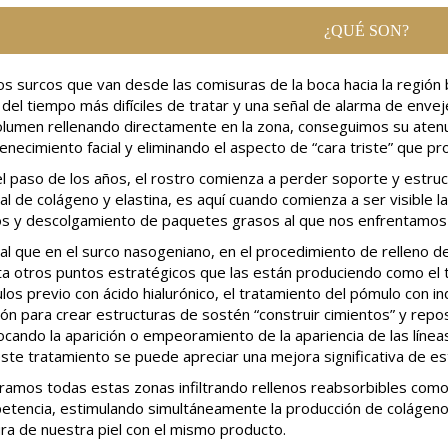
¿QUÉ SON?
os surcos que van desde las comisuras de la boca hacia la región 
del tiempo más difíciles de tratar y una señal de alarma de enve
olumen rellenando directamente en la zona, conseguimos su atenu
enecimiento facial y eliminando el aspecto de “cara triste” que p
l paso de los años, el rostro comienza a perder soporte y estruc
al de colágeno y elastina, es aquí cuando comienza a ser visible l
os y descolgamiento de paquetes grasos al que nos enfrentamo
ual que en el surco nasogeniano, en el procedimiento de relleno d
a otros puntos estratégicos que las están produciendo como el tr
os previo con ácido hialurónico, el tratamiento del pómulo con i
n para crear estructuras de sostén “construir cimientos” y reposi
cando la aparición o empeoramiento de la apariencia de las líne
ste tratamiento se puede apreciar una mejora significativa de es
amos todas estas zonas infiltrando rellenos reabsorbibles como 
tencia, estimulando simultáneamente la producción de colágeno y 
ra de nuestra piel con el mismo producto.