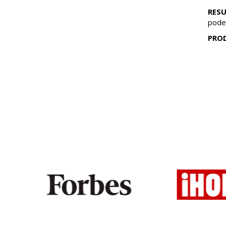
RES
pode
PRO