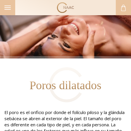
Toggle
navigation
Poros dilatados
El poro es el orificio por donde el folículo piloso y la glándula
sebácea se abren al exterior de la piel. El tamaño del poro
es diferente en cada tipo de piel, y en cada persona. La
edad es uno de los factores que más influye en su tamaño,