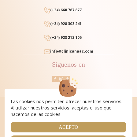
(+34) 660 767 877
(+34) 928 303 241
(+34) 928 213 105
info@clinicanaac.com
Síguenos en
Las cookies nos permiten ofrecer nuestros servicios.
Al utilizar nuestros servicios, aceptas el uso que
Cookies
|
Cookies policy
|
Aviso Legal y Política de Privacidad
|
Condiciones de compra
hacemos de las cookies.
Copyright 2024 Clínica NAAC. All Rights Reserved
Página realizada por
Web Las Palmas
ACEPTO