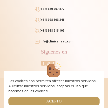
(+34) 660 767 877
(+34) 928 303 241
(+34) 928 213 105
info@clinicanaac.com
Síguenos en
Las cookies nos permiten ofrecer nuestros servicios.
Al utilizar nuestros servicios, aceptas el uso que
Cookies
|
Cookies policy
|
Aviso Legal y Política de Privacidad
|
Condiciones de compra
hacemos de las cookies.
Copyright 2024 Clínica NAAC. All Rights Reserved
Página realizada por
Web Las Palmas
ACEPTO