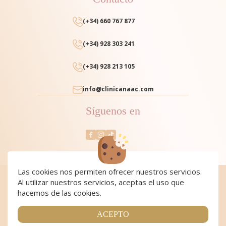
(+34) 660 767 877
(+34) 928 303 241
(+34) 928 213 105
info@clinicanaac.com
Síguenos en
Las cookies nos permiten ofrecer nuestros servicios.
Al utilizar nuestros servicios, aceptas el uso que
Cookies
|
Cookies policy
|
Aviso Legal y Política de Privacidad
|
Condiciones de compra
hacemos de las cookies.
Copyright 2024 Clínica NAAC. All Rights Reserved
Página realizada por
Web Las Palmas
ACEPTO