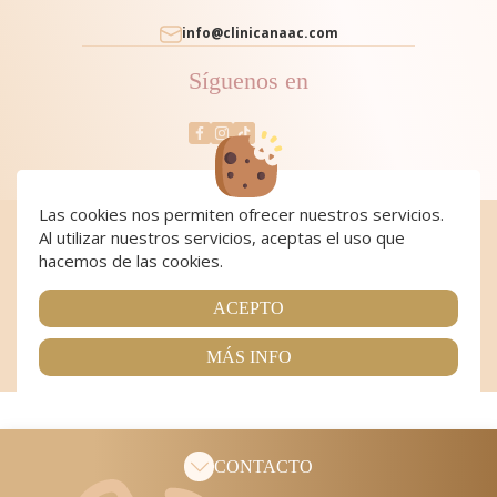
info@clinicanaac.com
Síguenos en
Las cookies nos permiten ofrecer nuestros servicios.
Al utilizar nuestros servicios, aceptas el uso que
Cookies
|
Cookies policy
|
Aviso Legal y Política de Privacidad
|
Condiciones de compra
hacemos de las cookies.
Copyright 2024 Clínica NAAC. All Rights Reserved
Página realizada por
Web Las Palmas
ACEPTO
MÁS INFO
CONTACTO