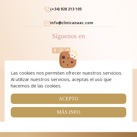
(+34) 928 213 105
info@clinicanaac.com
Síguenos en
Las cookies nos permiten ofrecer nuestros servicios.
Al utilizar nuestros servicios, aceptas el uso que
Cookies
|
Cookies policy
|
Aviso Legal y Política de Privacidad
|
Condiciones de compra
hacemos de las cookies.
Copyright 2024 Clínica NAAC. All Rights Reserved
Página realizada por
Web Las Palmas
ACEPTO
MÁS INFO