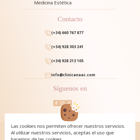
Medicina Estética
Contacto
(+34) 660 767 877
(+34) 928 303 241
(+34) 928 213 105
info@clinicanaac.com
Síguenos en
Las cookies nos permiten ofrecer nuestros servicios.
Al utilizar nuestros servicios, aceptas el uso que
Cookies
|
Cookies policy
|
Aviso Legal y Política de Privacidad
|
Condiciones de compra
hacemos de las cookies.