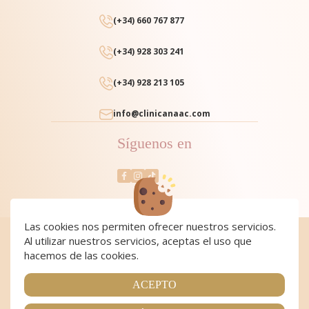
(+34) 660 767 877
(+34) 928 303 241
(+34) 928 213 105
info@clinicanaac.com
Síguenos en
Las cookies nos permiten ofrecer nuestros servicios.
Al utilizar nuestros servicios, aceptas el uso que
Cookies
|
Cookies policy
|
Aviso Legal y Política de Privacidad
|
Condiciones de compra
hacemos de las cookies.
Copyright 2024 Clínica NAAC. All Rights Reserved
Página realizada por
Web Las Palmas
ACEPTO