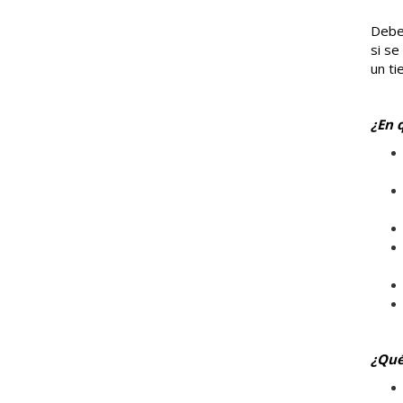
Debem
si se
un ti
¿En 
¿Qué