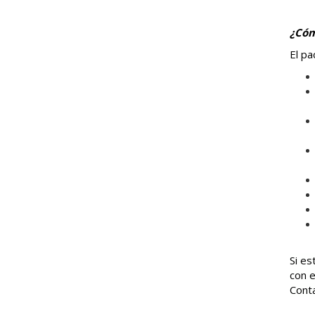
¿Cóm
El pa
Si es
con e
Conta