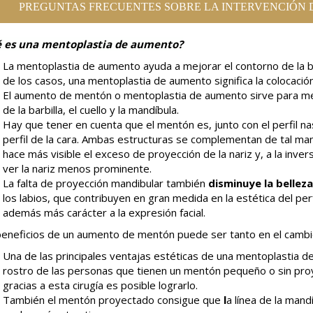
PREGUNTAS FRECUENTES SOBRE LA INTERVENCIÓN 
 es una mentoplastia de aumento?
La mentoplastia de aumento ayuda a mejorar el contorno de la barb
de los casos, una mentoplastia de aumento significa la colocació
El aumento de mentón o mentoplastia de aumento sirve para mej
de la barbilla, el cuello y la mandíbula.
Hay que tener en cuenta que el mentón es,
junto con el perfil 
perfil de la cara. Ambas estructuras se complementan de tal man
hace más visible el exceso de proyección de la nariz y, a la in
ver la nariz menos prominente.
La falta de proyección mandibular también
disminuye la bellez
los labios, que contribuyen en gran medida en la estética del per
además más carácter a la expresión facial.
eneficios de un aumento de mentón puede ser tanto en el cambio d
Una de las principales ventajas estéticas de una mentoplastia de
rostro de las personas que tienen un mentón pequeño o sin proye
gracias a esta cirugía es posible lograrlo.
También el mentón proyectado consigue que
l
a línea de la mandí