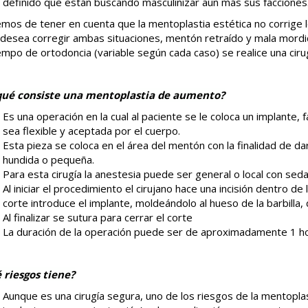
definido que están buscando masculinizar aún más sus facciones
os de tener en cuenta que la mentoplastia estética no corrige l
 desea corregir ambas situaciones, mentón retraído y mala mord
empo de ortodoncia (variable según cada caso) se realice una ciru
qué consiste una mentoplastia de aumento?
Es una operación en la cual al paciente se le coloca un implante, 
sea flexible y aceptada por el cuerpo.
Esta pieza se coloca en el área del mentón con la finalidad de dar
hundida o pequeña.
Para esta cirugía la anestesia puede ser general o local con sed
Al iniciar el procedimiento el cirujano hace una incisión dentro d
corte introduce el implante, moldeándolo al hueso de la barbilla
Al finalizar se sutura para cerrar el corte
La duración de la operación puede ser de aproximadamente 1 ho
 riesgos tiene?
Aunque es una cirugía segura, uno de los riesgos de la mentoplas