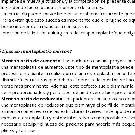
implante se mueva(extrusión), y la complicación se presenta cua
lugar donde fue colocada al momento de la cirugía.
La extrusión puede convertirse en un problema recurrente que req
Para evitar que esto suceda es importante que el cirujano coloq
borde inferior de la mandíbula con suturas.
Infección de la incisión quirúrgica o del propio implante(que obliga
 tipos de mentoplastia existen?
Mentoplastia de aumento:
Los pacientes con una proyección m
una mentoplastia de aumento. Este tipo de mentoplastia puede r
prótesis o mediante la realización de una osteoplastia con oste
disimulará estructuras que debido al defecto del mentón se hace
verse más prominente. Además, este defecto suele disminuir la b
sean proporcionados y perfectos, dejan de verse bien por el déf
Mentoplastia de reducción
: los pacientes con un exceso de p
una mentoplastia de reducción que disminuya el perfil del ment
armónica con el resto de las estructuras faciales. Este tipo de 
mediante osteoplastia y osteosíntesis. No siendo posible realiza
necesario esculpir el hueso del paciente para hacerlo más pequ
placas y tornillos.