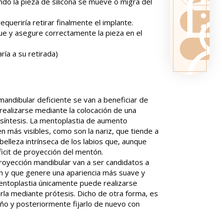
ndo la pieza de silicona se mueve o migra del
ueriría retirar finalmente el implante.
ue y asegure correctamente la pieza en el
ría a su retirada)
andibular deficiente se van a beneficiar de
ealizarse mediante la colocación de una
osíntesis. La mentoplastia de aumento
n más visibles, como son la nariz, que tiende a
elleza intrínseca de los labios que, aunque
icit de proyección del mentón.
royección mandibular van a ser candidatos a
ón y que genere una apariencia más suave y
mentoplastia únicamente puede realizarse
rla mediante prótesis. Dicho de otra forma, es
eño y posteriormente fijarlo de nuevo con