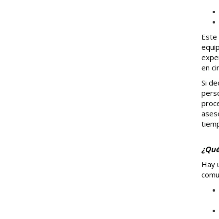
Este 
equi
exper
en ci
Si de
perso
proce
ases
tiem
¿Qué
Hay 
comu