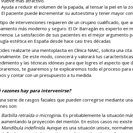
vuelve más atractivo.
Ayuda a reducir el volumen de la papada, al tensar la piel en la zon
El paciente puede
i
ncrementar su autoestima y tener mayor conf
tipo de intervenciones requieren de un cirujano cualificado, que 
pamiento más moderno y seguro. El Dr Barragán es experto en me
iencia. La satisfacción de sus pacientes es el mejor argumento p
rugía estética en España desde hace casi tres décadas
cides realizarte una mentoplastia en Clínica NAAC, solicita una cit
nalmente. De este modo, conocerá y valorará tus características y
dimiento y las técnicas idóneas para que logres el aspecto que 
oraremos, te guiaremos y te explicaremos todo el proceso para
pos y contar con un presupuesto a tu medida.
 razones hay para intervenirse?
una serie de rasgos faciales que pueden corregirse mediante un
nes son:
Barbilla retraída o microgini
a. Es probablemente la situación m
aumentando la proyección del mentón. En estos casos no existe 
Mandíbula indefinida
. Aunque es una situación unisex, normalm